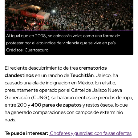
Al igual que en 2008, se colocarán velas como una forma de
protestar por el alto índice de violencia que se vive en país.
Créditos: Cuartoscuro.
El reciente descubrimiento de tres
crematorios
clandestinos
en un rancho de
Teuchitlán
, Jalisco, ha
causado una ola de indignación en México. En el sitio,
presuntamente operado por el Cártel de Jalisco Nueva
Generación (CJNG), se hallaron cientos de prendas de ropa,
entre 200 y
400 pares de zapatos
y restos óseos, lo que
ha generado comparaciones con campos de exterminio
nazis.
Te puede interesar:
Choferes y guardias: con falsas ofertas