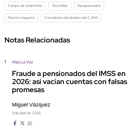
Campo de exterminio
Teuchitlán
Desaparecidos
Rancho Izaguirre
Crematorio clandestino del CJNG
Notas Relacionadas
1
Alza La Voz
Fraude a pensionados del IMSS en
2026: así vacían cuentas con falsas
promesas
Miguel Vázquez
11 de abril de 2026