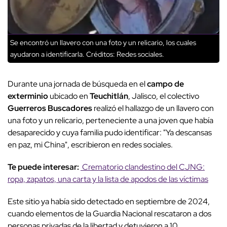
Se encontró un llavero con una foto y un relicario, los cuales
ayudaron a identificarla.
Créditos: Redes sociales.
Durante una jornada de búsqueda en el
campo de
exterminio
ubicado en
Teuchitlán
, Jalisco, el colectivo
Guerreros Buscadores
realizó el hallazgo de un llavero con
una foto y un relicario, perteneciente a una joven que había
desaparecido y cuya familia pudo identificar: "Ya descansas
en paz, mi China", escribieron en redes sociales.
Te puede interesar:
Crematorio clandestino del CJNG:
ropa, zapatos, una carta y la lista de apodos de las víctimas
Este sitio ya había sido detectado en septiembre de 2024,
cuando elementos de la Guardia Nacional rescataron a dos
personas privadas de la libertad y detuvieron a 10