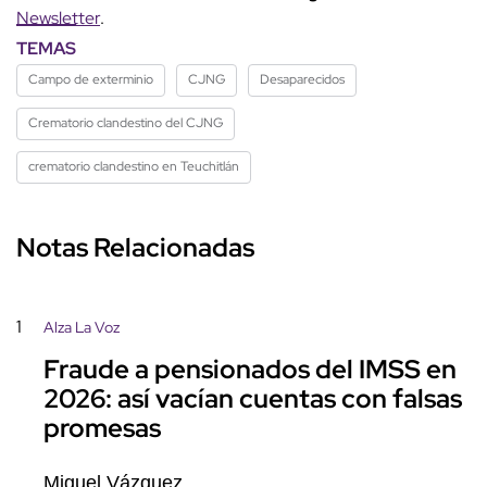
Newsletter
.
TEMAS
Campo de exterminio
CJNG
Desaparecidos
Crematorio clandestino del CJNG
crematorio clandestino en Teuchitlán
Notas Relacionadas
1
Alza La Voz
Fraude a pensionados del IMSS en
2026: así vacían cuentas con falsas
promesas
Miguel Vázquez