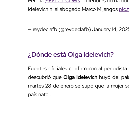
Pero la
@FiscaliaCDMX
d menores no ha obte
Idelevich ni al abogado Marco Mijangos
pic
— reydeclafb (@reydeclafb)
January 14, 202
¿Dónde está Olga Idelevich?
Fuentes oficiales confirmaron al periodist
descubrió que
Olga Idelevich
huyó del país
martes 28 de enero se supo que la mujer se
país natal.