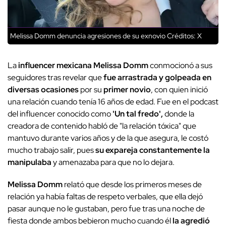
Melissa Domm denuncia agresiones de su exnovio
Créditos: X
La
influencer mexicana Melissa Domm
conmocionó a sus
seguidores tras revelar que
fue arrastrada y golpeada en
diversas ocasiones
por su
primer novio
, con quien inició
una relación cuando tenía 16 años de edad. Fue en el podcast
del influencer conocido como
'Un tal fredo',
donde la
creadora de contenido habló de "la relación tóxica" que
mantuvo durante varios años y de la que asegura, le costó
mucho trabajo salir, pues
su expareja constantemente la
manipulaba
y amenazaba para que no lo dejara.
Melissa Domm
relató que desde los primeros meses de
relación ya había faltas de respeto verbales, que ella dejó
pasar aunque no le gustaban, pero fue tras una noche de
fiesta donde ambos bebieron mucho cuando él
la agredió