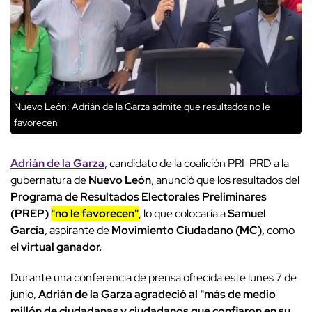
Nuevo León: Adrián de la Garza admite que resultados no le
favorecen
Adrián de la Garza
, candidato de la coalición PRI-PRD a la
gubernatura de
Nuevo León
, anunció que los resultados del
Programa de Resultados Electorales Preliminares
(PREP)
"no le favorecen"
, lo que colocaría a
Samuel
García
, aspirante de
Movimiento Ciudadano (MC),
como
el
virtual ganador.
Durante una conferencia de prensa ofrecida este lunes 7 de
junio,
Adrián de la Garza agradeció al "más de medio
millón de ciudadanas y ciudadanos que confiaron en su