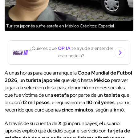
Turista japonés sufre estafa en México
Créditos: Especial
¿Quieres que
QP IA
te ayude a entender
esta noticia?
A unas horas para que arranque la
Copa Mundial de Futbol
2026
, un
turista japonés
que viajó hasta
México
para ver
jugar a la selección de su país, denunció en redes sociales
que fue víctima de una
estafa
por parte de un
taxista
que
le cobró
12 mil pesos
, el equivalente a
110 mil yenes
, por un
recorrido que duró apenas
cinco minutos
, según afirmó.
A través de su cuenta de
X
@unparunpayes, el usuario
japonés explicó que decidió pagar el servicio con
tarjeta de