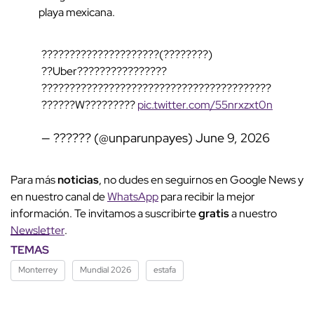
playa mexicana.
?????????????????????(????????)
??Uber????????????????
?????????????????????????????????????????
??????W?????????
pic.twitter.com/55nrxzxt0n
— ?????? (@unparunpayes)
June 9, 2026
Para más
noticias
, no dudes en seguirnos en Google News y
en nuestro canal de
WhatsApp
para recibir la mejor
información. Te invitamos a suscribirte
gratis
a nuestro
Newsletter
.
TEMAS
Monterrey
Mundial 2026
estafa