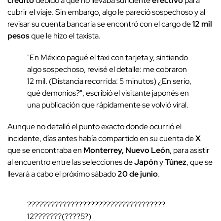
crédito
debido a que no llevaba suficiente
efectivo
para
cubrir el viaje. Sin embargo, algo le pareció sospechoso y al
revisar su cuenta bancaria se encontró con el cargo de
12 mil
pesos
que le hizo el taxista.
"En México pagué el taxi con tarjeta y, sintiendo
algo sospechoso, revisé el detalle: me cobraron
12 mil. (Distancia recorrida: 5 minutos) ¿En serio,
qué demonios?", escribió el visitante japonés en
una publicación que rápidamente se volvió viral.
Aunque no detalló el punto exacto donde ocurrió el
incidente, días antes había compartido en su cuenta de
X
que se encontraba en
Monterrey, Nuevo León
, para asistir
al encuentro entre las selecciones de
Japón
y
Túnez
, que se
llevará a cabo el próximo sábado
20 de junio
.
???????????????????????????????????
12???????(????5?)