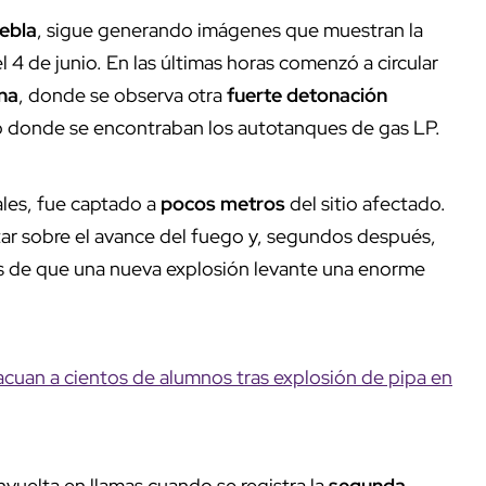
ebla
, sigue generando imágenes que muestran la
4 de junio. En las últimas horas comenzó a circular
ona
, donde se observa otra
fuerte detonación
io donde se encontraban los autotanques de gas LP.
ales, fue captado a
pocos metros
del sitio afectado.
rtar sobre el avance del fuego y, segundos después,
tes de que una nueva explosión levante una enorme
uan a cientos de alumnos tras explosión de pipa en
vuelta en llamas cuando se registra la
segunda