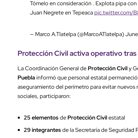
Tómelo en consideración . Explota pipa con 
Juan Negrete en Tepeaca
pic.twitter.com
— Marco A.Tlatelpa (@MarcoATlatelpa)
June
Protección Civil
activa
operativo
tras
La Coordinación General de
Protección Civil
y Ge
Puebla
informó que personal estatal permaneció e
aseguramiento del perímetro para evitar nuevos r
sociales, participaron:
25 elementos
de
Protección Civil
estatal
29 integrantes
de la Secretaría de Seguridad 