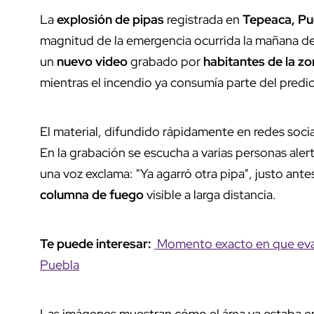
La
explosión de pipas
registrada en
Tepeaca, Pu
magnitud de la emergencia ocurrida la mañana del 
un
nuevo video
grabado por
habitantes de la z
mientras el incendio ya consumía parte del pred
El material, difundido rápidamente en redes soci
En la grabación se escucha a varias personas ale
una voz exclama: "Ya agarró otra pipa", justo an
columna de fuego
visible a larga distancia.
Te puede interesar:
Momento exacto en que evac
Puebla
Las imágenes muestran cómo el área ya estaba en