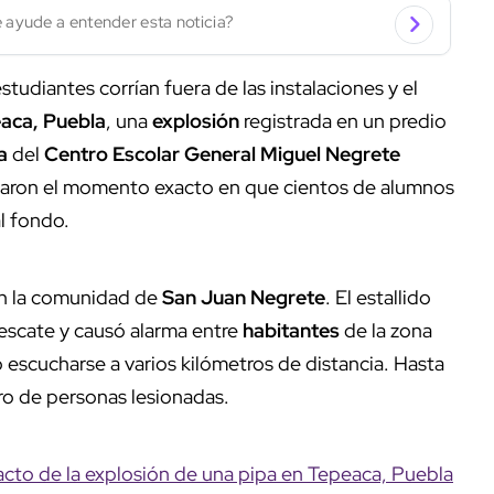
 ayude a entender esta noticia?
tudiantes corrían fuera de las instalaciones y el
aca, Puebla
, una
explosión
registrada en un predio
a
del
Centro Escolar General Miguel Negrete
ptaron el momento exacto en que cientos de alumnos
al fondo.
n la comunidad de
San Juan Negrete
. El estallido
escate y causó alarma entre
habitantes
de la zona
escucharse a varios kilómetros de distancia. Hasta
ro de personas lesionadas.
to de la explosión de una pipa en Tepeaca, Puebla