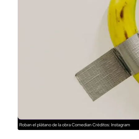
Roban el plátano de la obra Comedian
Créditos: Instagram