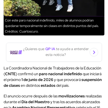
Con este paro nacional indefinido, miles de alumnos podrían
quedarse temporalmente sin clases en distintos puntos del país.
Créditos: Cuartoscuro.
¿Quieres que
QP IA
te ayude a entender
esta noticia?
La Coordinadora Nacional de Trabajadores de la Educación
(
CNTE
) confirmó un
paro nacional indefinido
que iniciará
el próximo
1 de junio de 2026
y que provocará
suspensión
de clases
en distintos
estados
del país.
El anuncio ocurre después de las
movilizaciones
realizadas
durante el
Día del Maestro
y tras los acuerdos alcanzados
en la
Asamblea Nacional Representativa
celebrada el 16