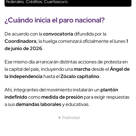
federales.
Créditos: Cuartoscuro.
¿Cuándo inicia el
paro nacional
?
De acuerdo con la
convocatoria
difundida por la
Coordinadora
, la huelga comenzará oficialmente el lunes
1
de junio de 2026
.
Ese mismo día arrancarán distintas acciones de protesta en
la capital del país, incluyendo una
marcha
desde el
Ángel de
la Independencia
hasta el
Zócalo capitalino
.
Ahí, integrantes del movimiento instalarán un
plantón
indefinido
como
medida de presión
para exigir respuestas
a sus
demandas laborales
y educativas.
▼ Publicidad