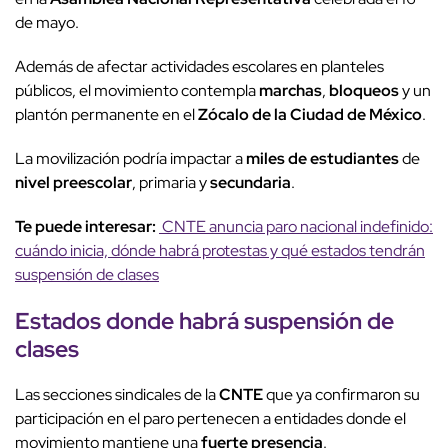
de mayo.
Además de afectar actividades escolares en planteles
públicos, el movimiento contempla
marchas
,
bloqueos
y un
plantón permanente en el
Zócalo de la Ciudad de México
.
La movilización podría impactar a
miles de estudiantes
de
nivel preescolar
, primaria y
secundaria
.
Te puede interesar:
CNTE anuncia paro nacional indefinido:
cuándo inicia, dónde habrá protestas y qué estados tendrán
suspensión de clases
Estados
donde habrá
suspensión de
clases
Las secciones sindicales de la
CNTE
que ya confirmaron su
participación en el paro pertenecen a entidades donde el
movimiento mantiene una
fuerte presencia
.