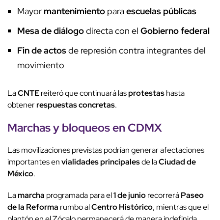
Mayor
mantenimiento
para
escuelas públicas
Mesa de diálogo
directa con el
Gobierno federal
Fin de actos
de represión contra integrantes del
movimiento
La
CNTE
reiteró que continuará las
protestas
hasta
obtener
respuestas concretas
.
Marchas
y
bloqueos
en CDMX
Las movilizaciones previstas podrían generar afectaciones
importantes en
vialidades principales
de la
Ciudad de
México
.
La
marcha
programada para el
1 de junio
recorrerá
Paseo
de la Reforma
rumbo al
Centro Histórico
, mientras que el
plantón en el Zócalo permanecerá de manera indefinida.