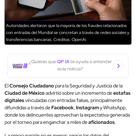
Autoridades alertaron que la mayoría de los fraudes relacionados
con entradas del Mundial se concretan a través de redes sociales y
transferencias bancarias.
Créditos: OpenAi
¿Quieres que
QP IA
te ayude a entender
esta noticia?
El
Consejo Ciudadano
para la Seguridad y Justicia de la
Ciudad de México
advirtió sobre un incremento de
estafas
digitales
vinculadas con entradas falsas, principalmente
difundidas a través de
Facebook
,
Instagram
y WhatsApp,
donde los delincuentes aprovechan la expectativa generada
por el torneo para enganchar a miles de
aficionados
.
La preocupación no es menor: según los datos del