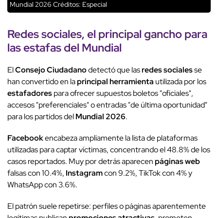
Mundial 2026
Créditos: Especial
Redes sociales
, el
principal gancho
para
las
estafas del Mundial
El
Consejo Ciudadano
detectó que las
redes sociales
se
han convertido en la
principal herramienta
utilizada por los
estafadores
para ofrecer supuestos boletos "oficiales",
accesos "preferenciales" o entradas "de última oportunidad"
para los partidos del
Mundial 2026
.
Facebook
encabeza ampliamente la lista de plataformas
utilizadas para captar víctimas, concentrando el 48.8% de los
casos reportados. Muy por detrás aparecen
páginas web
falsas con 10.4%,
Instagram
con 9.2%, TikTok con 4% y
WhatsApp con 3.6%.
El patrón suele repetirse: perfiles o páginas aparentemente
legítimas publican
promociones atractivas
, prometen