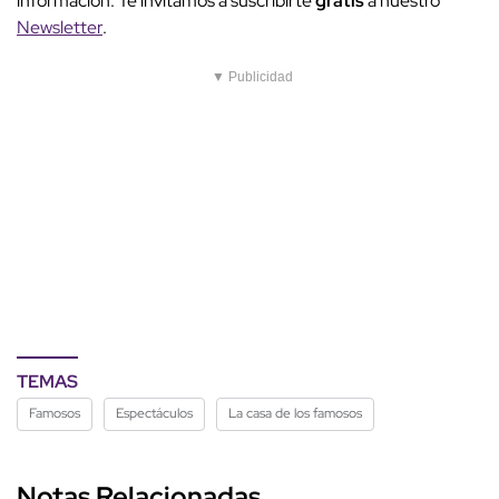
información. Te invitamos a suscribirte
gratis
a nuestro
Newsletter
.
▼ Publicidad
TEMAS
Famosos
Espectáculos
La casa de los famosos
Notas Relacionadas