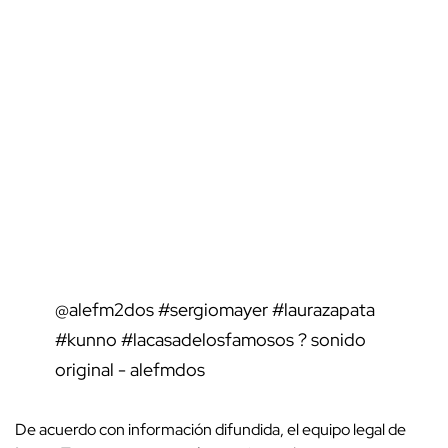
@alefm2dos
#sergiomayer
#laurazapata
#kunno
#lacasadelosfamosos
? sonido
original - alefmdos
De acuerdo con información difundida, el equipo legal de