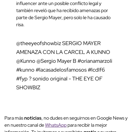
influencer ante un posible conflicto legal y
también reveló que ha recibido amenazas por
parte de Sergio Mayer, pero solo le ha causado
risa.
@theeyeofshowbiz
SERGIO MAYER
AMENAZA CON LA CARCEL A KUNNO
@Kunno @Sergio Mayer B
#orianamarzoli
#kunno
#lacasadelosfamosos
#lcdlf6
#fyp
? sonido original - THE EYE OF
SHOWBIZ
Para más
noticias
, no dudes en seguirnos en Google News y
en nuestro canal de
WhatsApp
para recibir la mejor