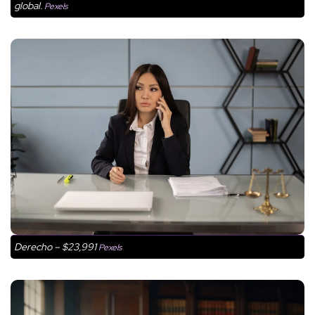
global.
Pexels
Derecho – $23,991
Pexels