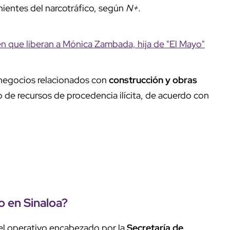
nientes del narcotráfico, según
N+.
n que liberan a Mónica Zambada, hija de "El Mayo"
n negocios relacionados con
construcción y obras
o de recursos de procedencia ilícita, de acuerdo con
o en Sinaloa?
el operativo encabezado por la
Secretaría de