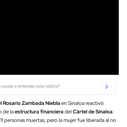
 ayude a entender esta noticia?
l Rosario Zambada Niebla
en Sinaloa reactivó
o de la
estructura financiera
del
Cártel de Sinaloa
.
1 personas muertas, pero la mujer fue liberada al no