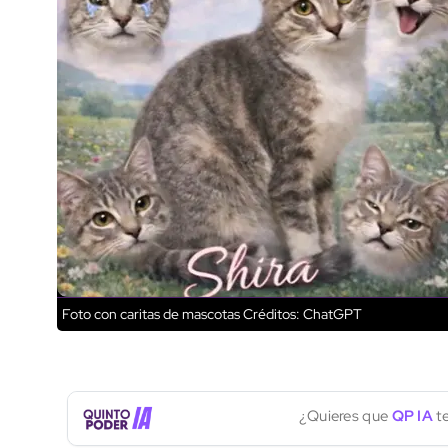
Foto con caritas de mascotas
Créditos: ChatGPT
¿Quieres que
QP IA
te