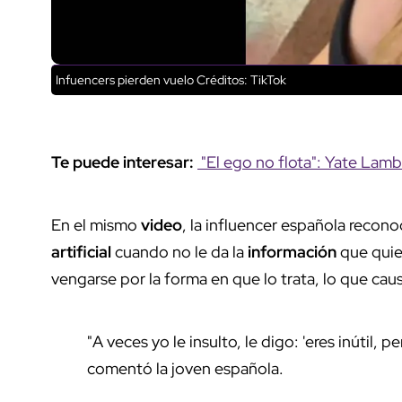
Infuencers pierden vuelo
Créditos: TikTok
Te puede interesar:
"El ego no flota": Yate Lam
En el mismo
video
, la influencer española recon
artificial
cuando no le da la
información
que quier
vengarse por la forma en que lo trata, lo que caus
"A veces yo le insulto, le digo: 'eres inútil,
comentó la joven española.