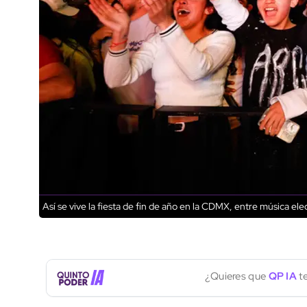
Así se vive la fiesta de fin de año en la CDMX, entre música ele
¿Quieres que
QP IA
te