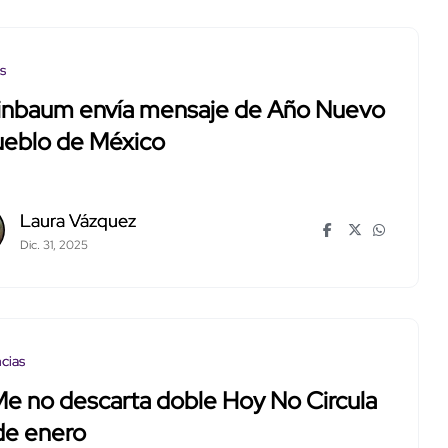
os
inbaum envía mensaje de Año Nuevo
ueblo de México
Laura Vázquez
Dic. 31, 2025
cias
e no descarta doble Hoy No Circula
 de enero