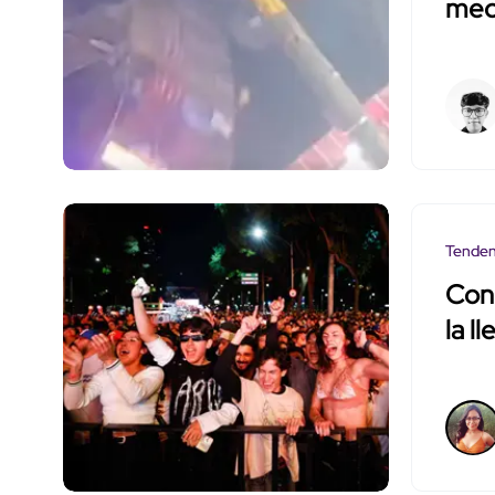
mecá
Tenden
Con 
la l