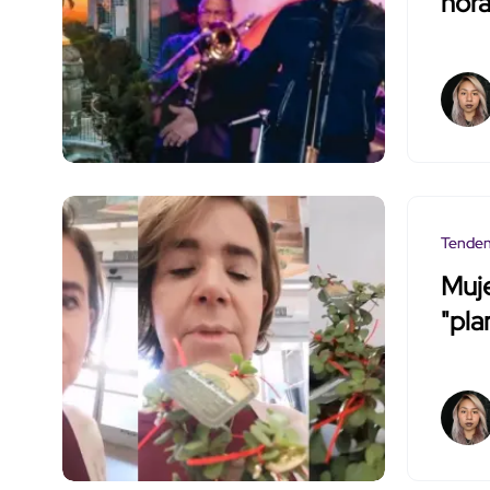
hora
Tenden
Muje
"pla