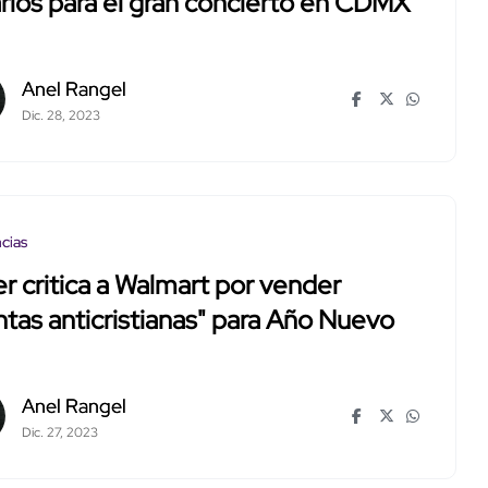
rios para el gran concierto en CDMX
Anel Rangel
Dic. 28, 2023
cias
r critica a Walmart por vender
ntas anticristianas" para Año Nuevo
Anel Rangel
Dic. 27, 2023