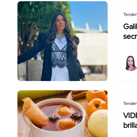
Tenden
Gali
secr
Tenden
VIDE
bril