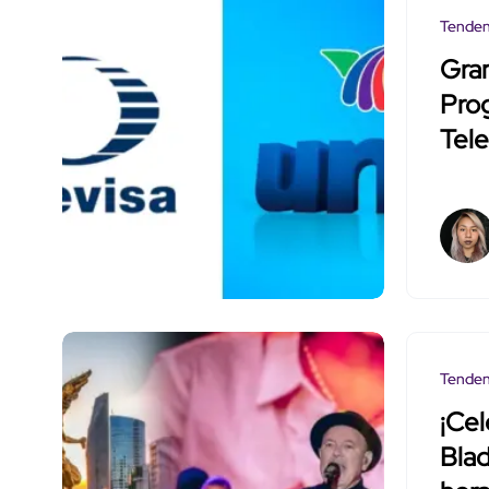
Tenden
Gran
Pro
Tele
Tenden
¡Ce
Blad