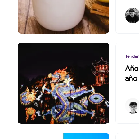
Tenden
Año
año 