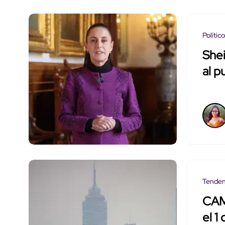
Polític
She
al p
Tenden
CAM
el 1