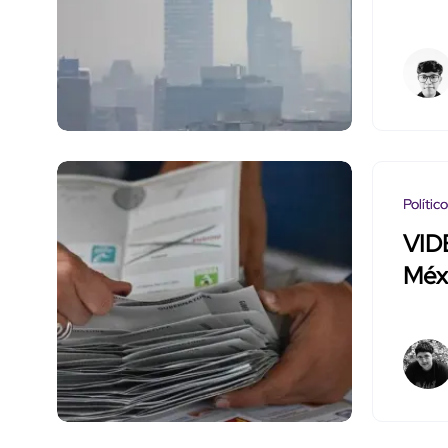
Polític
VID
Méx