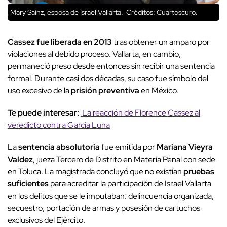
Mary Sainz, esposa de Israel Vallarta.
Créditos: Cuartoscuro.
Cassez fue liberada en 2013
tras obtener un amparo por
violaciones al debido proceso. Vallarta, en cambio,
permaneció preso desde entonces sin recibir una sentencia
formal. Durante casi dos décadas, su caso fue símbolo del
uso excesivo de la
prisión preventiva
en México.
Te puede interesar:
La reacción de Florence Cassez al
veredicto contra García Luna
La
sentencia absolutoria
fue emitida por
Mariana Vieyra
Valdez
, jueza Tercero de Distrito en Materia Penal con sede
en Toluca. La magistrada concluyó que no existían
pruebas
suficientes
para acreditar la participación de Israel Vallarta
en los delitos que se le imputaban: delincuencia organizada,
secuestro, portación de armas y posesión de cartuchos
exclusivos del Ejército.