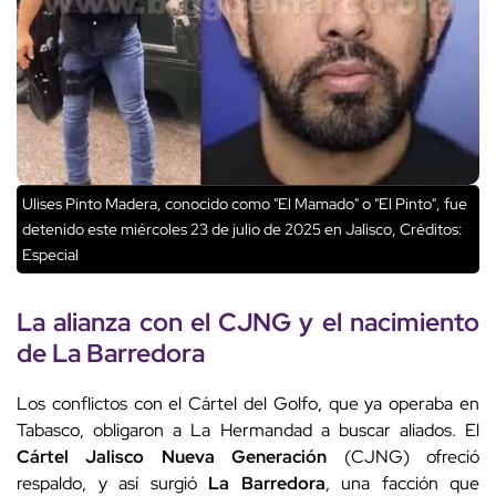
Ulises Pinto Madera, conocido como "El Mamado" o "El Pinto", fue
detenido este miércoles 23 de julio de 2025 en Jalisco,
Créditos:
Especial
La alianza con el CJNG y el nacimiento
de
La Barredora
Los conflictos con el Cártel del Golfo, que ya operaba en
Tabasco, obligaron a La Hermandad a buscar aliados. El
Cártel Jalisco Nueva Generación
(CJNG) ofreció
respaldo, y así surgió
La Barredora
, una facción que