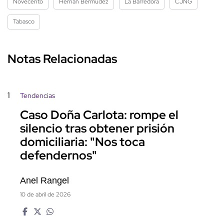
Novecento
Hernán Bermúdez
La Barredora
CJNG
Tabasco
Notas Relacionadas
1
Tendencias
Caso Doña Carlota: rompe el
silencio tras obtener prisión
domiciliaria: "Nos toca
defendernos"
Anel Rangel
10 de abril de 2026