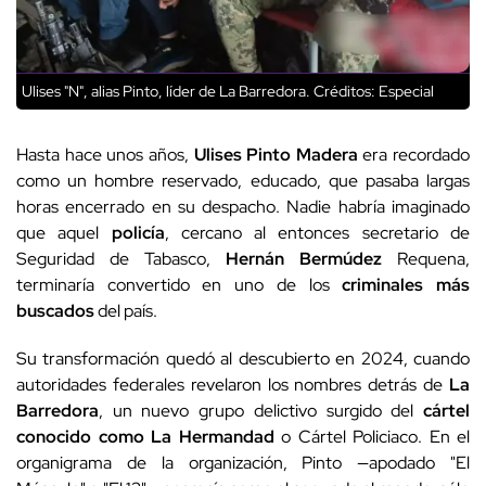
Ulises "N", alias Pinto, líder de La Barredora.
Créditos: Especial
Hasta hace unos años,
Ulises Pinto Madera
era recordado
como un hombre reservado, educado, que pasaba largas
horas encerrado en su despacho. Nadie habría imaginado
que aquel
policía
, cercano al entonces secretario de
Seguridad de Tabasco,
Hernán Bermúdez
Requena,
terminaría convertido en uno de los
criminales más
buscados
del país.
Su transformación quedó al descubierto en 2024, cuando
autoridades federales revelaron los nombres detrás de
La
Barredora
, un nuevo grupo delictivo surgido del
cártel
conocido como La Hermandad
o Cártel Policiaco. En el
organigrama de la organización, Pinto —apodado "El