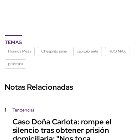
TEMAS
Florinda Meza
Chespirito serie
capítulo siete
HBO MAX
polémica
Notas Relacionadas
1
Tendencias
Caso Doña Carlota: rompe el
silencio tras obtener prisión
domiciliaria: "Nos toca