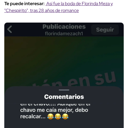
Te puede interesar:
Así fue la boda de Florinda Meza y
"Chespirito", tras 28 años de romance