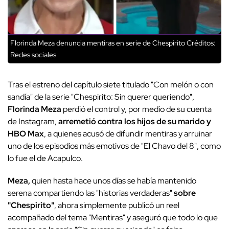
Florinda Meza denuncia mentiras en serie de Chespirito
Créditos:
Redes sociales
Tras el estreno del capítulo siete titulado "Con melón o con
sandía" de la serie "Chespirito: Sin querer queriendo",
Florinda Meza
perdió el control y, por medio de su cuenta
de Instagram,
arremetió contra los hijos de su marido y
HBO Max
, a quienes acusó de difundir mentiras y arruinar
uno de los episodios más emotivos de "El Chavo del 8", como
lo fue el de Acapulco.
Meza,
quien hasta hace unos días se había mantenido
serena compartiendo las "historias verdaderas"
sobre
"Chespirito"
, ahora simplemente publicó un reel
acompañado del tema "Mentiras" y aseguró que todo lo que