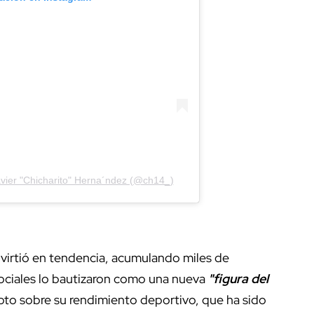
avier "Chicharito" Herna´ndez (@ch14_)
nvirtió en tendencia, acumulando miles de
ociales lo bautizaron como una nueva
"figura del
to sobre su rendimiento deportivo, que ha sido