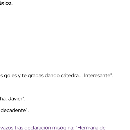
éxico.
s goles y te grabas dando cátedra... Interesante".
a, Javier".
s decadente".
avazos tras declaración misógina: "Hermana de