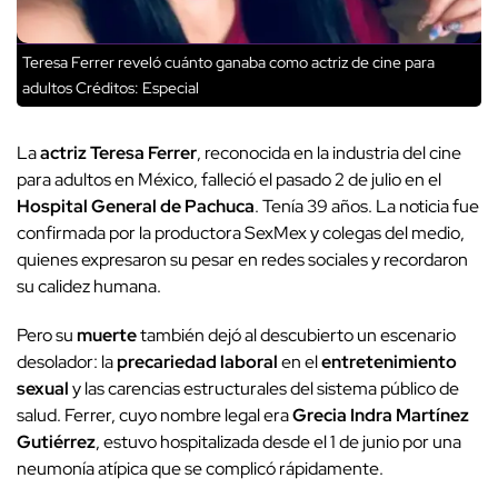
Teresa Ferrer reveló cuánto ganaba como actriz de cine para
adultos
Créditos: Especial
La
actriz
Teresa Ferrer
, reconocida en la industria del cine
para adultos en México, falleció el pasado 2 de julio en el
Hospital General de Pachuca
. Tenía 39 años. La noticia fue
confirmada por la productora SexMex y colegas del medio,
quienes expresaron su pesar en redes sociales y recordaron
su calidez humana.
Pero su
muerte
también dejó al descubierto un escenario
desolador: la
precariedad laboral
en el
entretenimiento
sexual
y las carencias estructurales del sistema público de
salud. Ferrer, cuyo nombre legal era
Grecia Indra Martínez
Gutiérrez
, estuvo hospitalizada desde el 1 de junio por una
neumonía atípica que se complicó rápidamente.