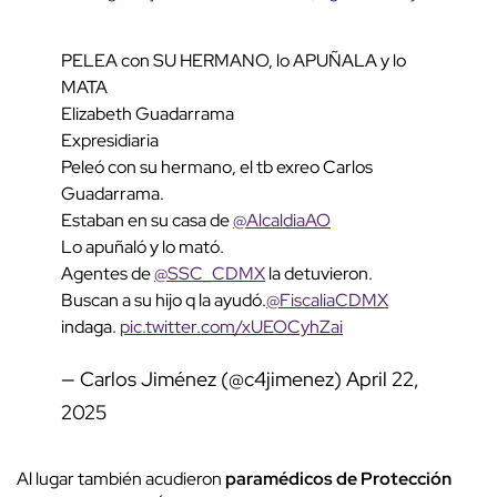
PELEA con SU HERMANO, lo APUÑALA y lo
MATA
Elizabeth Guadarrama
Expresidiaria
Peleó con su hermano, el tb exreo Carlos
Guadarrama.
Estaban en su casa de
@AlcaldiaAO
Lo apuñaló y lo mató.
Agentes de
@SSC_CDMX
la detuvieron.
Buscan a su hijo q la ayudó.
@FiscaliaCDMX
indaga.
pic.twitter.com/xUEOCyhZai
— Carlos Jiménez (@c4jimenez)
April 22,
2025
Al lugar también acudieron
paramédicos de Protección