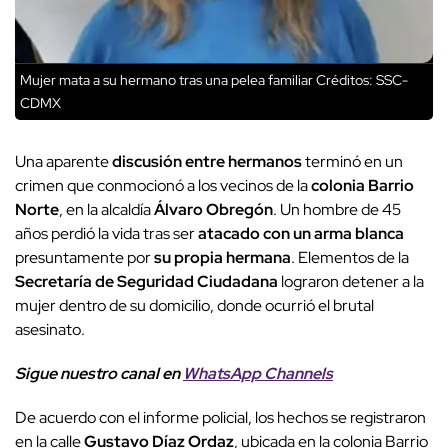
Mujer mata a su hermano tras una pelea familiar
Créditos: SSC-
CDMX
Una aparente
discusión entre hermanos
terminó en un
crimen que conmocionó a los vecinos de la
colonia Barrio
Norte
, en la alcaldía
Álvaro Obregón
. Un hombre de 45
años perdió la vida tras ser
atacado con un arma blanca
presuntamente por
su propia hermana
. Elementos de la
Secretaría de Seguridad Ciudadana
lograron detener a la
mujer dentro de su domicilio, donde ocurrió el brutal
asesinato.
Sigue nuestro canal en
WhatsApp Channels
De acuerdo con el informe policial, los hechos se registraron
en la calle
Gustavo Díaz Ordaz
, ubicada en la colonia Barrio