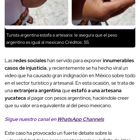
Turista argentina estafa a artesana: le asegura que el peso
argentino es igual al mexicano
Créditos: SS
Las
redes sociales
han servido para exponer
innumerables
casos de injusticia
, y recientemente se ha hecho viral un
video que ha causado gran indignación en México sobre todo
en el sector turístico y artesanal. En esta ocasión, se trata de
una
extranjera argentina
que
estafó a una artesana
yucateca
al pagar con pesos argentinos, haciéndole creer
que su valor era equivalente al del peso mexicano.
Sigue nuestro canal en
WhatsApp Channels
Este caso ha provocado un fuerte debate sobre la