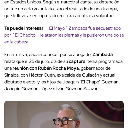
en Estados Unidos. Según el narcotraficante, su detención
no fue un acto voluntario, sino el resultado de una trampa,
que lo llevó a ser capturado en Texas contra su voluntad.
Te puede interesar:
´El Mayo´ Zambada fue secuestrado
por ´El Chapito´: le ataron las piernas y le pusieron una bolsa
en la cabeza
En la misiva, dada a conocer por su abogado,
Zambada
relata que el 25 de julio, día de su
captura
, tenía programada
una
reunión con Rubén Rocha Moya
, gobernador de
Sinaloa, con Héctor Cuén, exalcalde de Culiacán y actual
diputado electo, y los hijos de Joaquín "El Chapo" Guzmán,
Joaquín Guzmán López e Iván Guzmán Salazar.