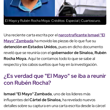
El Mayo y Rubén Rocha Moya.
Créditos: Especial | Cuartoscuro.
Una reciente carta escrita por el
narcotraficante Ismael "El
Mayo" Zambada
ha movido las piezas de lo que fue su
detención en Estados Unidos,
pues en dicho documento
reveló que se reuniría con el
gobernador de Sinaloa, Rubén
Rocha Moya.
Aquí te contamos todo lo que se sabe al
respecto y los cabos sueltos que hay en la investigación.
¿Es verdad que "El Mayo" se iba a reunir
con Rubén Rocha?
Ismael "El Mayo" Zambada
, uno de los líderes más
influyentes del
Cártel de Sinaloa,
ha revelado nuevos
detalles sobre su captura en una carta escrita desde la cárcel