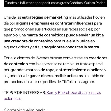
Tunden a influencer por pedir cosas gratis
Créditos: Quinto Poder
Una de las
estrategias de marketing
más utilizadas hoy en
día por
algunas empresas es contratar influencers
para
que promocionen sus artículos en sus redes sociales; por
ejemplo, una
marca de cosméticos puede enviar un kit a
una creadora de contenido
para que ella lo utilice en
algunos videos y así sus
seguidores conozcan la marca
.
Por ello cientos de jóvenes buscan convertirse en
creadores
de contenido
con la esperanza de recibir un trato especial
por
grandes marcas de ropa, entretenimiento o belleza
y
así, además de
ganar dinero, recibir artículos
a cambio de
promocionarlos en sus perfiles de TikTok o Instagram.
TE PUEDE INTERESAR
: Karely Ruiz ofrece disculpas tras
polémicas
Contenido eliminado: