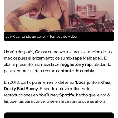
Juli-K cantando un cover - Tomada de video
Un año después,
Cazzu
comenzó a llamar la atención de los
medios pues el lanzamiento de su
mixtape Maldade$.
El
álbum presentó una mezcla de
reggaetón y rap,
olvidando
para siempre su etapa como
cantante
de
cumbia
.
En 2018, participó en el remix del tema '
Loca
' junto a
Khea,
Duki y Bad Bunny
. El senillo obtuvo millones de
reproducciones en
YouTube
y
Spotify
, hecho que le abrió
las puertas para convertirse en la cantante que es ahora.