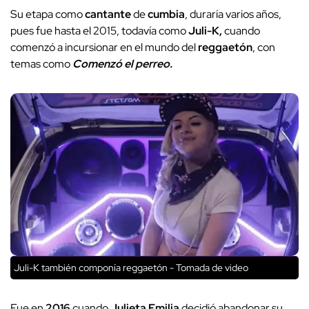
Su etapa como
cantante
de
cumbia
, duraría varios años,
pues fue hasta el 2015, todavía como
Juli-K,
cuando
comenzó a incursionar en el mundo del
reggaetón
, con
temas como
Comenzó el perreo.
Juli-K también componía reggaetón - Tomada de video
Fue en
2016
cuando
Julieta Emilia
decidió abandonar su