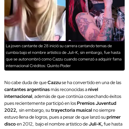
La joven cantante de 28 inició su carrera cantando temas de
cumbia bajo el nombre artístico de Juli-K, sin embargo, fue hasta
que se autonombró como Cazzu cuando comenzó a adquirir fama
internacional
Créditos: Quinto Poder
No cabe duda de que
Cazzu
se ha convertido en una de las
cantantes argentinas
más reconocidas a
nivel
internacional
, además de que continúa cosechando éxitos
pues recientemente participó en los
Premios Juventud
2022,
sin embargo, su
trayectoria musical
no siempre
estuvo llena de logros, pues a pesar de que lanzó su
primer
disco
en 2012, bajo el nombre artístico de
Juli-K,
fue hasta