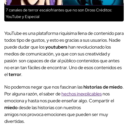
7 canales de terror escalofriantes que no son Dross
Créditos:
YouTube y Especial
YouTube es una plataforma riquísima llena de contenido para
todos tipo de gustos, y esto es gracias a sus usuarios. Nadie
puede dudar que los
youtubers
han revolucionado los
medios de comunicación, ya que con sus creatividad y
pasión son capaces de dar al público contenidos que antes
no eran tan fáciles de encontrar. Uno de esos contenidos es
el
terror
.
No podemos negar que nos fascinan las
historias de miedo
.
Por alguna razón, el saber de
hechos inexplicables
nos
emociona y hasta nos puede enseñar algo. Compartir el
miedo
desde las historias con nuestros
amigos nos provoca emociones que pueden ser muy
divertidas.