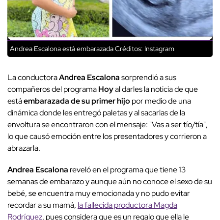
Andrea Escalona está embarazada
Créditos: Instagram
La conductora
Andrea Escalona
sorprendió a sus
compañeros del programa
Hoy
al darles la noticia de que
está
embarazada de su primer hijo
por medio de una
dinámica donde les entregó paletas y al sacarlas de la
envoltura se encontraron con el mensaje: "Vas a ser tío/tía",
lo que causó emoción entre los presentadores y corrieron a
abrazarla.
Andrea Escalona
reveló en el programa que tiene 13
semanas de embarazo y aunque aún no conoce el sexo de su
bebé, se encuentra muy emocionada y no pudo evitar
recordar a su mamá,
la fallecida productora Magda
Rodríguez
, pues considera que es un regalo que ella le