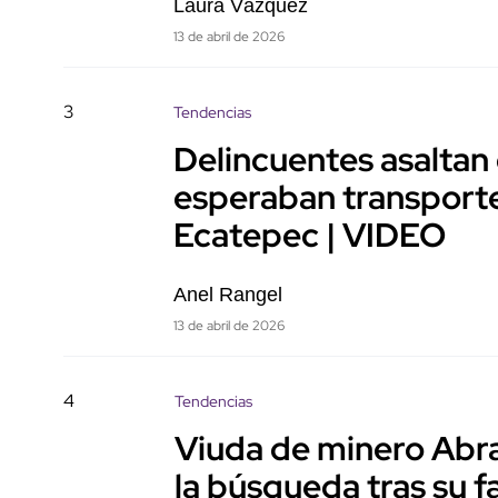
Laura Vázquez
13 de abril de 2026
3
Tendencias
Delincuentes asaltan
esperaban transporte
Ecatepec | VIDEO
Anel Rangel
13 de abril de 2026
4
Tendencias
Viuda de minero Abr
la búsqueda tras su f