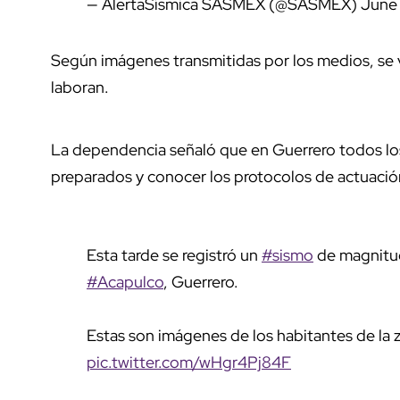
— AlertaSísmica SASMEX (@SASMEX)
June 
Según imágenes transmitidas por los medios, se v
laboran.
La dependencia señaló que en Guerrero todos los
preparados y conocer los protocolos de actuació
Esta tarde se registró un
#sismo
de magnitud 
#Acapulco
, Guerrero.
Estas son imágenes de los habitantes de la z
pic.twitter.com/wHgr4Pj84F