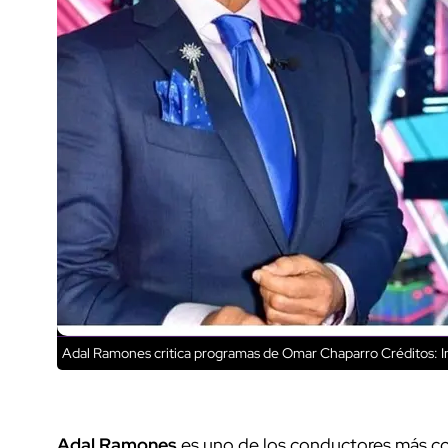
Adal Ramones critica programas de Omar Chaparro
Créditos: 
Adal Ramones
es uno de los conductores más con