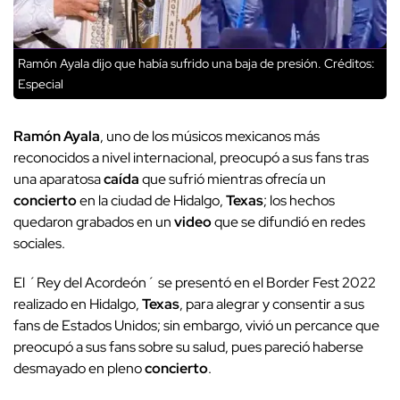
Ramón Ayala dijo que había sufrido una baja de presión.
Créditos:
Especial
Ramón Ayala
, uno de los músicos mexicanos más
reconocidos a nivel internacional, preocupó a sus fans tras
una aparatosa
caída
que sufrió mientras ofrecía un
concierto
en la ciudad de Hidalgo,
Texas
; los hechos
quedaron grabados en un
video
que se difundió en redes
sociales.
El ´Rey del Acordeón´ se presentó en el Border Fest 2022
realizado en Hidalgo,
Texas
, para alegrar y consentir a sus
fans de Estados Unidos; sin embargo, vivió un percance que
preocupó a sus fans sobre su salud, pues pareció haberse
desmayado en pleno
concierto
.