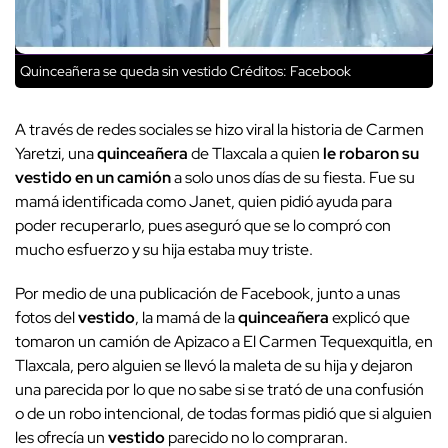
Quinceañera se queda sin vestido
Créditos: Facebook
A través de redes sociales se hizo viral la historia de Carmen
Yaretzi, una
quinceañera
de Tlaxcala a quien
le robaron su
vestido en un camión
a solo unos días de su fiesta. Fue su
mamá identificada como Janet, quien pidió ayuda para
poder recuperarlo, pues aseguró que se lo compró con
mucho esfuerzo y su hija estaba muy triste.
Por medio de una publicación de Facebook, junto a unas
fotos del
vestido
, la mamá de la
quinceañera
explicó que
tomaron un camión de Apizaco a El Carmen Tequexquitla, en
Tlaxcala, pero alguien se llevó la maleta de su hija y dejaron
una parecida por lo que no sabe si se trató de una confusión
o de un robo intencional, de todas formas pidió que si alguien
les ofrecía un
vestido
parecido no lo compraran.