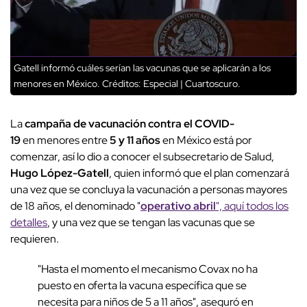
Gatell informó cuáles serían las vacunas que se aplicarán a los
menores en México.
Créditos: Especial | Cuartoscuro.
La
campaña de vacunación contra el COVID-
19
en menores entre
5 y 11 años
en México está por
comenzar, así lo dio a conocer el subsecretario de Salud,
Hugo López-Gatell
, quien informó que el plan comenzará
una vez que se concluya la vacunación a personas mayores
de 18 años, el denominado "
operativo abril
", aquí todos los
detalles
, y una vez que se tengan las vacunas que se
requieren.
"Hasta el momento el mecanismo Covax no ha
puesto en oferta la vacuna específica que se
necesita para niños de 5 a 11 años", aseguró en