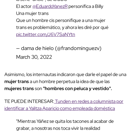
El actor
@EduardoYanezR
personifica a Billy
Una mujer trans
Que un hombre cis personifique a una mujer
trans es problemático, y ahora les diré por qué
pic.twitter.com/J6V7SaNYtn
— dama de hielo (@frandominguezv)
March 30, 2022
Asimismo, los internautas indicaron que darle el papel de una
mujer trans
a un hombre perpetua la idea de que las
mujeres trans
son
"hombres con peluca y vestido".
TE PUEDE INTERESAR:
Tunden en redes a columnista por
identificar a Yalitza Aparicio como empleada doméstica
"Mientras Yáñez se quita los tacones al acabar de
grabar, a nosotras nos toca vivir la realidad