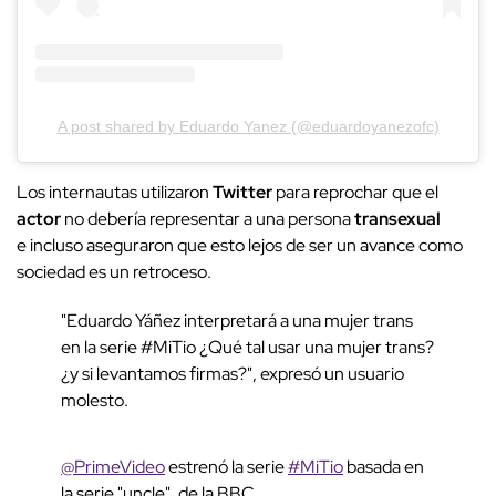
A post shared by Eduardo Yanez (@eduardoyanezofc)
Los internautas utilizaron
Twitter
para reprochar que el
actor
no debería representar a una persona
transexual
e incluso aseguraron que esto lejos de ser un avance como
sociedad es un retroceso.
"Eduardo Yáñez interpretará a una mujer trans
en la serie #MiTio ¿Qué tal usar una mujer trans?
¿y si levantamos firmas?", expresó un usuario
molesto.
@PrimeVideo
estrenó la serie
#MiTio
basada en
la serie "uncle", de la BBC