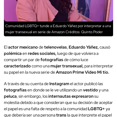
Comunidad LGBTQ+ tunde a Eduardo Yáñez por interpretar a una
mujer transexual en serie de Amazon
Créditos: Quinto Poder
El
actor mexicano
de
telenovelas
,
Eduardo Yáñez,
causó
polémica
en
redes sociales,
luego de que volviera a
compartir un par de
fotografías
de cómo luce
caracterizado
como una
mujer transexual,
para interpretar
su papel en la nueva serie de
Amazon Prime Video Mi tío.
A través de su cuenta de
Instagram
el actor publicó las
fotografías
en donde se le ve utilizando un
vestido
y una
peluca
, sin embargo, los
internautas expresaron
su
molestia debido a que consideran que su decisión de aceptar
el papel es una falta de respeto a la comunidad
LGBTQ+
ya
que debería ser una persona
trans
la que interprete el papel