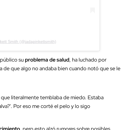
kett Smith (@jadapinkettsmith)
 público su
problema de salud
, ha luchado por
a de que algo no andaba bien cuando notó que se le
s que
literalmente temblaba de miedo. Estaba
a?'. Por eso me corté el pelo y lo sigo
ecimiento
, pero esto alzó rumores sobre posibles