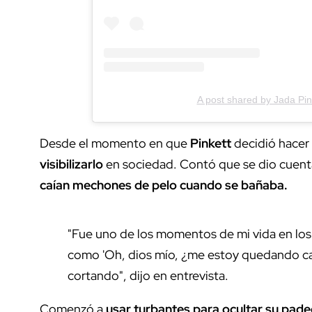
A post shared by Jada Pin
Desde el momento en que
Pinkett
decidió hacer
visibilizarlo
en sociedad. Contó que se dio cuent
caían mechones de pelo cuando se bañaba.
"Fue uno de los momentos de mi vida en lo
como 'Oh, dios mío, ¿me estoy quedando calv
cortando
", dijo en entrevista.
Comenzó a
usar turbantes para ocultar su pad