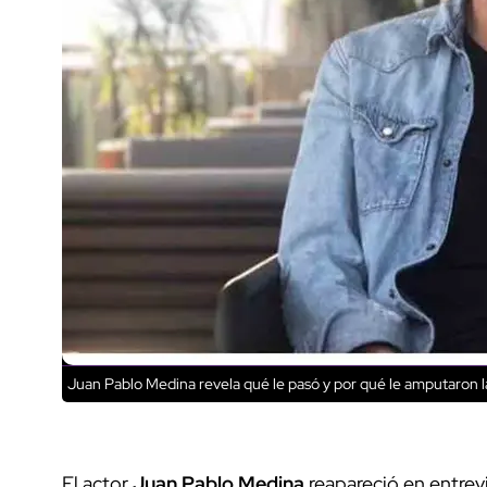
Juan Pablo Medina revela qué le pasó y por qué le amputaron l
El actor
Juan Pablo Medina
reapareció en entrev