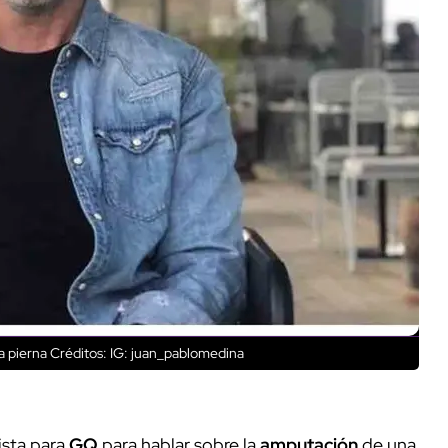
a pierna
Créditos: IG: juan_pablomedina
ista para
GQ
para hablar sobre la
amputación
de una