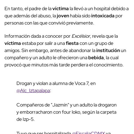
En tanto, el padre de la
víctima
la llevó a un hospital debido a
que además del abuso, la
joven
había sido
intoxicada
por
personas con las que convivió previamente.
Información dada a conocer por
Excélsior
, revela que la
víctima
estaba por salir a una
fiesta
con un grupo de
amigos.
Sin embargo, antes de abandonar la
institución
un
compañero y un adulto le ofrecieron una
bebida
, la cual
provocó que minutos más tarde perdiera el conocimiento.
Drogan y violan a alumna de Voca 7, en
@Alc_Iztapalapa
:
Compañeros de "Jazmín" y un adulto la drogaron
y emborracharon con four loko, según la carpeta
de Izp-5.
Tuvo que ser hospitalizada.
@FiscaliaCDMX
ya