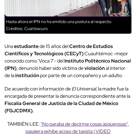
Hasta ahora el IPN no ha emitido una postura al respecto.
Créditos: Cuartoscuro
Una
estudiante
de 15 años del
Centro de Estudios
Científicos y Tecnológicos
(CECyT)
Cuauhtémoc -mejor
conocido como 'Voca 7'- del
Instituto Politécnico Nacional
(IPN)
, denunció haber sido víctima de
violación
al interior
de la
institución
por parte de un compañero y un adulto.
De acuerdo con información de
El Universal
, la madre fue la
encargada de presentar la denuncia correspondiente ante la
Fiscalía General de Justicia de la Ciudad de México
(FGJCDMX).
TAMBIÉN LEE:
"No paraba de decirme cosas asquerosas",
pasajera exhibe acoso de taxista | VIDEO