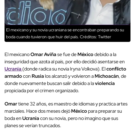
El mexicano y su novia ucraniana se encontraban preparando su
boda cuando tuvieron que huir del país.
Créditos: Twitter
El mexicano
Omar Aviña
se fue de
México
debido a la
inseguridad que azota al país, por ello decidió asentarse en
Ucrania
(donde radica su novia Iryna Volkova). El
conflicto
armado
con
Rusia
los alcanzó y volvieron a
Michoacán
, de
donde nuevamente buscan salir debido a la
violencia
propiciada por el crimen organizado.
Omar
tiene 32 años, es maestro de idiomas y practica artes
marciales.
Hace dos meses dejó
México
para preparar su
boda en
Ucrania
con su novia, pero no imagino que sus
planes se verían truncados.