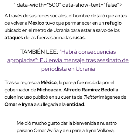
" data-width="500" data-show-text="false">
A través de sus redes sociales, el hombre detalló que antes
de volver a
México
tuvo que permanecer en un
refugio
ubicado en el metro de Ucrania para estar a salvo de los
ataques
de las fuerzas armadas
rusas
.
TAMBIÉN LEE:
"Habrá consecuencias
apropiadas": EU envía mensaje tras asesinato de
periodista en Ucrania
Tras su regreso a
México
, la pareja fue recibida por el
gobernador de
Michoacán
,
Alfredo Ramírez Bedolla
,
quien incluso publicó en su cuenta de
Twitter
imágenes de
Omar
e
Iryna
a su llegada a la
entidad
.
Me dió mucho gusto dar la bienvenida a nuestro
paisano Omar Aviña y a su pareja Iryna Volkova,