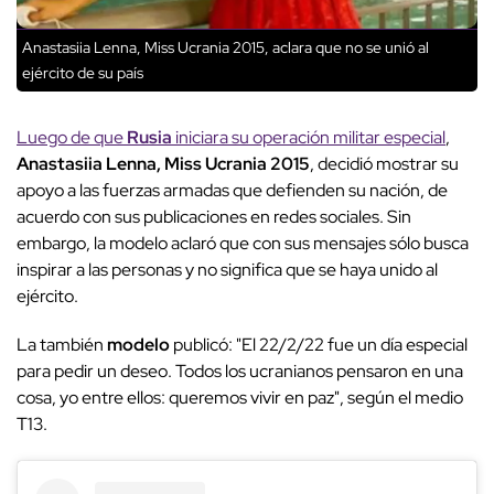
Anastasiia Lenna, Miss Ucrania 2015, aclara que no se unió al
ejército de su país
Luego de que
Rusia
iniciara su operación militar especial
,
Anastasiia Lenna, Miss Ucrania 2015
, decidió mostrar su
apoyo a las fuerzas armadas que defienden su nación, de
acuerdo con sus publicaciones en redes sociales. Sin
embargo, la modelo aclaró que con sus mensajes sólo busca
inspirar a las personas y no significa que se haya unido al
ejército.
La también
modelo
publicó: "El 22/2/22 fue un día especial
para pedir un deseo. Todos los ucranianos pensaron en una
cosa, yo entre ellos: queremos vivir en paz", según el medio
T13.