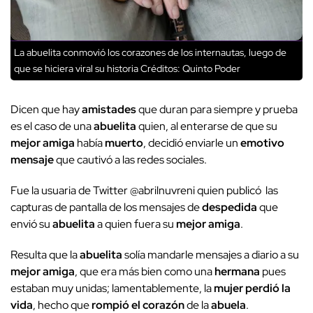
La abuelita conmovió los corazones de los internautas, luego de
que se hiciera viral su historia
Créditos: Quinto Poder
Dicen que hay
amistades
que duran para siempre y prueba
es el caso de una
abuelita
quien, al enterarse de que su
mejor amiga
había
muerto
, decidió enviarle un
emotivo
mensaje
que cautivó a las redes sociales.
Fue la usuaria de Twitter @abrilnuvreni quien publicó las
capturas de pantalla de los mensajes de
despedida
que
envió su
abuelita
a quien fuera su
mejor amiga
.
Resulta que la
abuelita
solía mandarle mensajes a diario a su
mejor amiga
, que era más bien como una
hermana
pues
estaban muy unidas; lamentablemente, la
mujer perdió la
vida
, hecho que
rompió el corazón
de la
abuela
.