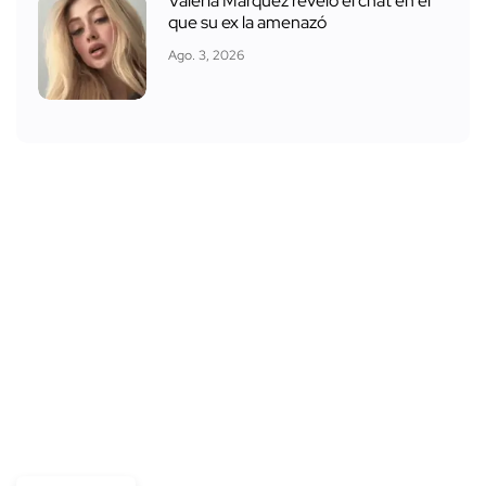
Valeria Márquez reveló el chat en el
que su ex la amenazó
Ago. 3, 2026