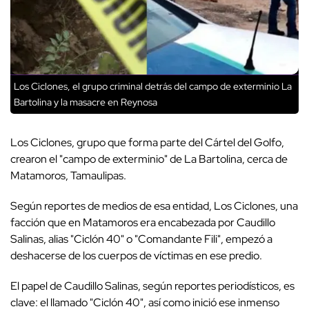
Los Ciclones, el grupo criminal detrás del campo de exterminio La
Bartolina y la masacre en Reynosa
Los Ciclones, grupo que forma parte del Cártel del Golfo,
crearon el "campo de exterminio" de La Bartolina, cerca de
Matamoros, Tamaulipas.
Según reportes de medios de esa entidad, Los Ciclones, una
facción que en Matamoros era encabezada por Caudillo
Salinas, alias "Ciclón 40" o "Comandante Fili", empezó a
deshacerse de los cuerpos de víctimas en ese predio.
El papel de Caudillo Salinas, según reportes periodísticos, es
clave: el llamado "Ciclón 40", así como inició ese inmenso