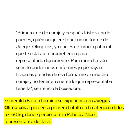
"Primero me dio coraje y después tristeza, no lo
puedes, quién no quiere tener un uniforme de
Juegos Olímpicos, ya que es el símbolo patrio al
que te estás comprometiendo para
representarlo dignamente. Para mí no ha sido
sencillo portar unos uniformes y que hayan
tirado las prendas de esa forma me dio mucho
coraje y no tener en cuenta lo que representaba
tenerla", sentenció la boxeadora.
Esmeralda Falcón terminó su experiencia en
Juegos
Olímpicos
al perder su primera batalla en la categoría de los
57-60 kg, donde perdió contra Rebecca Nicoli,
representante de Italia.