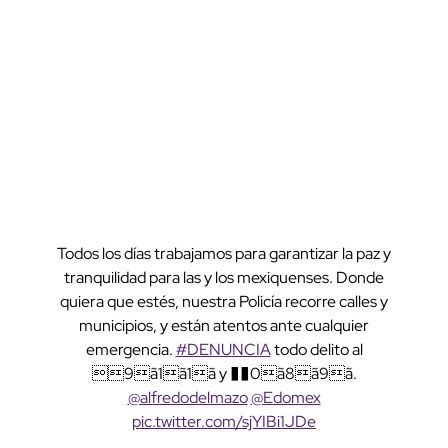
Todos los días trabajamos para garantizar la paz y
tranquilidad para las y los mexiquenses. Donde
quiera que estés, nuestra Policía recorre calles y
municipios, y están atentos ante cualquier
emergencia.
#DENUNCIA
todo delito al
9ã1ã1ã y ��0ã8ã9ã.
@alfredodelmazo
@Edomex
pic.twitter.com/sjYIBi1JDe