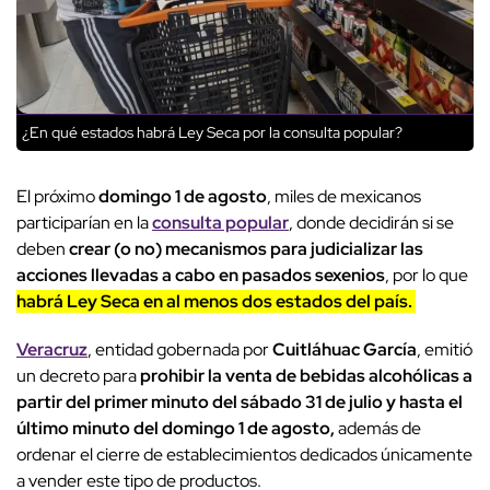
¿En qué estados habrá Ley Seca por la consulta popular?
El próximo
domingo 1 de agosto
, miles de mexicanos
participarían en la
consulta popular
, donde decidirán si se
deben
crear (o no) mecanismos para judicializar las
acciones llevadas a cabo en pasados sexenios
, por lo que
habrá Ley Seca en al menos dos estados del país.
Veracruz
, entidad gobernada por
Cuitláhuac García
, emitió
un decreto para
prohibir la venta de bebidas alcohólicas a
partir del primer minuto del sábado 31 de julio y hasta el
último minuto del domingo 1 de agosto,
además de
ordenar el cierre de establecimientos dedicados únicamente
a vender este tipo de productos.