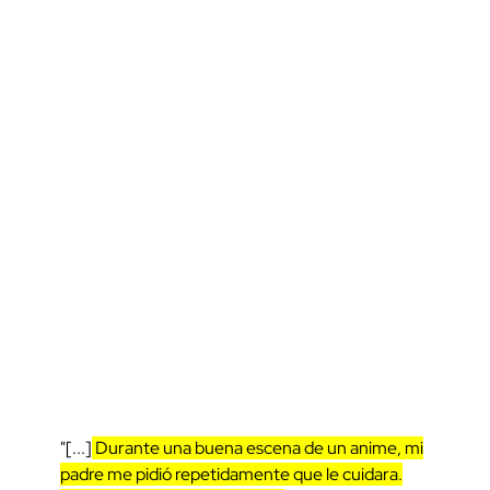
"[...]
Durante una buena escena de un anime, mi
padre me pidió repetidamente que le cuidara.