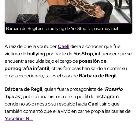
Bárbara de Regil acusa bullying de YosStop: la pasé muy mal
A raíz de que la youtuber
Caeli
diera a conocer que fue
víctima de
bullying
por parte de
YosStop
, influencer que se
encuentra recluida bajo el cargo de
posesión de
pornografía infantil
, otras famosas han salido a contar su
propia experiencia, tal es el caso de
Bárbara de Regil.
Bárbara de Regil
, quien fuera protagonista de
'Rosario
Tijeras'
, publicó una historia en su perfil de
Instagram
,
donde no sólo mostró su respaldo hacia
Caeli
, sino que
también comentó que ella vivió en carne propia las burlas de
Yoseline 'N'.