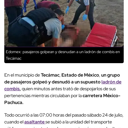
Edomex: pasajeros golpean y desnudan a un ladrón de combis en
Tecámac
En el municipio de
Tecámac
,
Estado de México
,
un grupo
de pasajeros golpeó y desnudó a un supuesto
ladrón de
combis
,
quien minutos antes trató de despojarlos de sus
pertenencias mientras circulaban por la
carretera México-
Pachuca.
Todo ocurrió a las 07:00 horas del pasado sábado 24 de julio,
cuando el
asaltante
se subió a la unidad del transporte